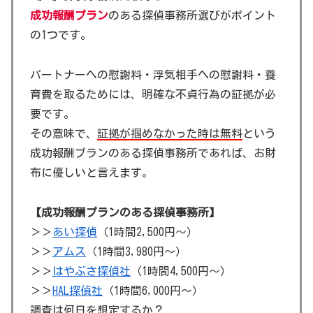
成功報酬プラン
のある探偵事務所選びがポイント
の1つです。
パートナーへの慰謝料・浮気相手への慰謝料・養
育費を取るためには、明確な不貞行為の証拠が必
要です。
その意味で、
証拠が掴めなかった時は無料
という
成功報酬プランのある探偵事務所であれば、お財
布に優しいと言えます。
【成功報酬プランのある探偵事務所】
＞＞
あい探偵
（1時間2,500円～）
＞＞
アムス
（1時間3,980円～）
＞＞
はやぶさ探偵社
（1時間4,500円～）
＞＞
HAL探偵社
（1時間6,000円～）
調査は何日を想定するか？