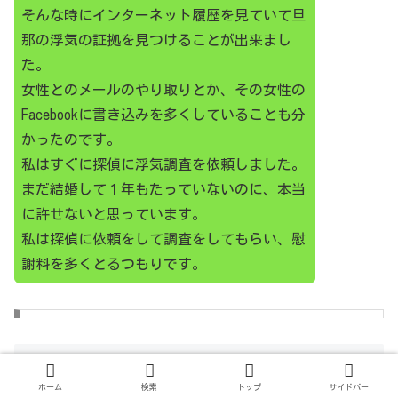
そんな時にインターネット履歴を見ていて旦
那の浮気の証拠を見つけることが出来まし
た。
女性とのメールのやり取りとか、その女性の
Facebookに書き込みを多くしていることも分
かったのです。
私はすぐに探偵に浮気調査を依頼しました。
まだ結婚して１年もたっていないのに、本当
に許せないと思っています。
私は探偵に依頼をして調査をしてもらい、慰
謝料を多くとるつもりです。
携帯ニュース
探偵事務所に浮気の証拠をつかんでもらう
紗栄子、交際相手の携帯は「隙あらば見ます」
ホーム
検索
トップ
サイドバー