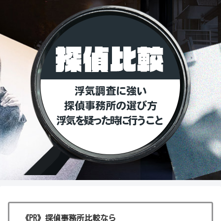
《PR》探偵事務所比較なら