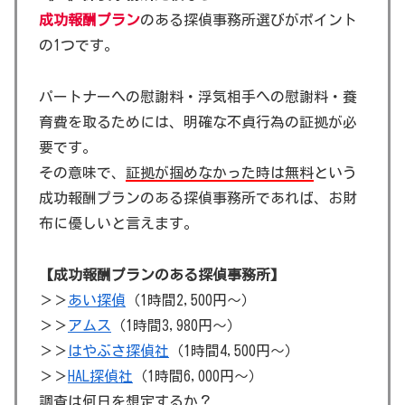
成功報酬プラン
のある探偵事務所選びがポイント
の1つです。
パートナーへの慰謝料・浮気相手への慰謝料・養
育費を取るためには、明確な不貞行為の証拠が必
要です。
その意味で、
証拠が掴めなかった時は無料
という
成功報酬プランのある探偵事務所であれば、お財
布に優しいと言えます。
【成功報酬プランのある探偵事務所】
＞＞
あい探偵
（1時間2,500円～）
＞＞
アムス
（1時間3,980円～）
＞＞
はやぶさ探偵社
（1時間4,500円～）
＞＞
HAL探偵社
（1時間6,000円～）
調査は何日を想定するか？