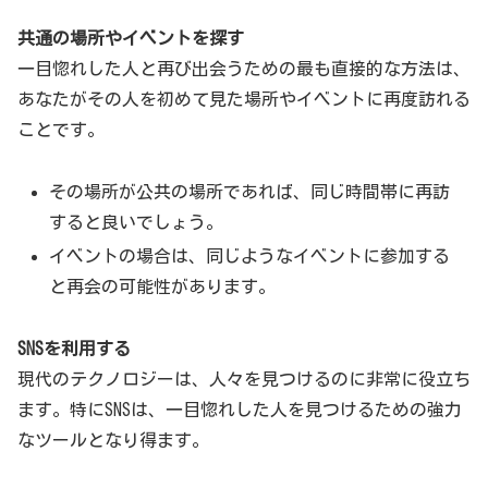
麻」
共通の場所やイベントを探す
栗山千明さん、白洲迅さん、馬場徹さん、宇梶剛士
一目惚れした人と再び出会うための最も直接的な方法は、
さんなど
あなたがその人を初めて見た場所やイベントに再度訪れる
「ナイルパーチの女子会」
ことです。
水川あさみさん、山田真歩さん、淵上泰史さん、小
池里奈さんなど
その場所が公共の場所であれば、同じ時間帯に再訪
すると良いでしょう。
そして2022年1月8日(土)夜9時スタート「土曜ドラマ9」の
イベントの場合は、同じようなイベントに参加する
作品は、「婚活探偵」に決定しました！
と再会の可能性があります。
原作は、『雪冤』で第29回横溝正史ミステリ大賞＆テレビ
SNSを利用する
東京賞をダブル受賞し作家デビューを果たした、大門剛明
現代のテクノロジーは、人々を見つけるのに非常に役立ち
の連作短編。
ます。特にSNSは、一目惚れした人を見つけるための強力
仕事はできるがモテない中年探偵が、元刑事の経験と勘を
なツールとなり得ます。
元に、探偵事務所に舞い込んでくる謎や事件を爽快に解
決！かと思えばその裏で絶賛婚活中という、”キレのある