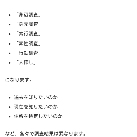
に奮闘する
「身辺調査」
敏腕のハードボイルド探偵に！？
「身元調査」
「素行調査」
「
#婚活探偵
」2022年1月ドラマ化決定！
pic.twitter.com/4jH2zcwxYC
— 向井理主演！土
「素性調査」
曜ドラマ9 婚活探偵 2022年1月放送スタート！
「行動調査」
(@BS7ch_konkatsu)
November 22, 2021
「人探し」
になります。
【放送日時】2022年1月8日(土)スタート 毎週土曜夜
過去を知りたいのか
9時00分～9時55分
現在を知りたいのか
【放送局】ＢＳテレ東（ＢＳ⑦ch）／ＢＳテレ東
住所を特定したいのか
4K（4K⑦ch）
【原作】大門剛明『婚活探偵』（双葉文庫）
など、各々で調査結果は異なります。