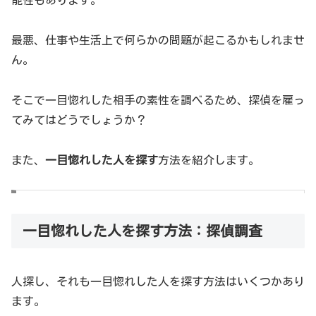
能性もあります。
最悪、仕事や生活上で何らかの問題が起こるかもしれませ
ん。
そこで一目惚れした相手の素性を調べるため、探偵を雇っ
てみてはどうでしょうか？
また、
一目惚れした人を探す
方法を紹介します。
婚活探偵ニュース
一目惚れした人を探す方法：探偵調査
ＢＳテレ東で土曜夜9時から放送している「土曜ドラマ9」
枠では、
人探し、それも一目惚れした人を探す方法はいくつかあり
ます。
「サイレント・ヴォイス 行動心理捜査官・楯岡絵