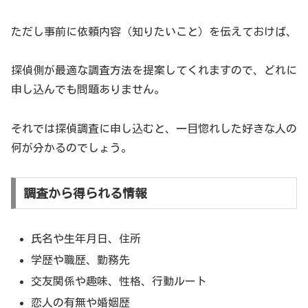
【出演】向井理 ほか
【監督】近藤啓介（映画「ウーマンウーマンウーマ
ただし事前に依頼内容（知りたいこと）を伝えておけば、
ン」「食べられる男」、TX「直ちゃんは小学三年
生」「女子グルメバーガー部」ほか）、久万真路
探偵側が最適な調査方法を提案してくれますので、どれに
（映画「うちの執事が言うことには」、ドラマ
申し込んでも問題ありません。
「DIVE‼︎」「ワカコ酒」シリーズほか）
【脚本】保木本真也、近藤啓介、熊本浩武
それでは探偵調査に申し込むと、一目惚れした好きな人の
【プロデューサー】稲田秀樹（テレビ東京）、倉地
何が分かるのでしょう。
雄大（テレビ東京）、櫻田惇平（ホリプロ）
【制作】ＢＳテレ東、ホリプロ
調査から得られる情報
【製作著作】「婚活探偵」製作委員会 2022
氏名や生年月日、住所
学歴や職歴、勤務先
交友関係や趣味、性格、行動ルート
恋人の有無や婚姻歴