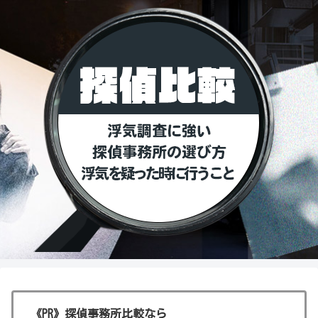
《PR》探偵事務所比較なら