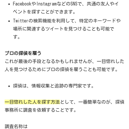
FacebookやInstagramなどのSNSで、共通の友人やイ
推理”と”恋に不器用な男の婚活”を、リアルな婚活事情
ベントを探すことができます。
を織り込みながら描くラブコメミステリーです。
Twitterの検索機能を利用して、特定のキーワードや
場所に関連するツイートを見つけることも可能で
主人公・黒崎竜司を演じるのは向井理さんをはじめ、成海
す。
璃子、前田旺志郎、橋本マナミ、マキタスポーツが出演す
る
プロの探偵を雇う
これが最後の手段となるかもしれませんが、一目惚れした
人を見つけるためにプロの探偵を雇うことも可能です。
土曜ドラマ9「婚活探偵」
全国無料放送
#ＢＳテレ東
探偵は、情報収集と追跡の専門家です。
7ch
https://t.co/m1CB0YAcep
一目惚れした人を探す方法
として、一番簡単なのが、探偵
私は今日も探す。未来の妻を―
事務所に調査を依頼することです。
事件を次々と解決するが女心はわからない…
調査名称は
イケメンなのにモテない…
#向井理
が事件に婚活