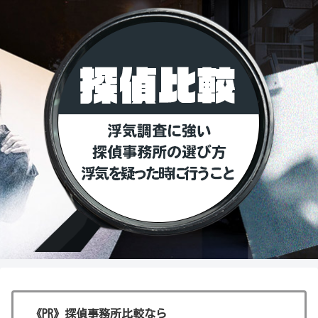
《PR》探偵事務所比較なら