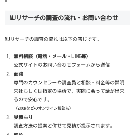
株式会社MJリサーチニュース
MJリサーチの調査の流れ・お問い合わせ
MJリサーチは、
YouTube・Twitter・Instagram・ TikTokなど、数々のSNS
MJリサーチの調査の流れは以下の感じです。
を活用しています。
無料相談（電話・メール・LINE等）
公式サイトのお問い合わせフォームから送信
#浮気
#不倫
#調査
を始め、
#人探し
#相続人探
面談
し
#婚前調査
#企業調査
#お子様の見守り
#反社
専門のカウンセラーや調査員と相談・料金等の説明
調査
#嫌がらせ証拠
#ストーカー対策
#データ復
来社もしくは指定の場所で、実際に会って話が出来
元
#フォレンジック
を得意とする精鋭探偵社MJ
るので安心です。
リサーチ
（ZOOMなどのオンライン相談も）
24時間365日対応 無料相談
➿0120979383
https://t.co/NTHlQk8IlZ
見積もり
pic.twitter.com/S6nQnvhcjc
— MJリサーチ 綜
調査方法の提案と併せて見積が提示されます。
合探偵社 浮気・不倫調査（公式）