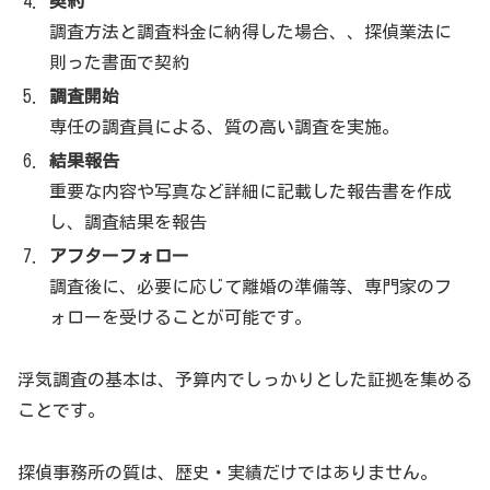
契約
(@MJ_Research2020)
April 6, 2022
調査方法と調査料金に納得した場合、、探偵業法に
則った書面で契約
調査開始
専任の調査員による、質の高い調査を実施。
MJリサーチのよくある質問
結果報告
重要な内容や写真など詳細に記載した報告書を作成
し、調査結果を報告
に関して疑問・質問などよくある質問をまとめ
MJリサーチ
アフターフォロー
ました
調査後に、必要に応じて離婚の準備等、専門家のフ
ォローを受けることが可能です。
よくある質問詳細はコチラ
浮気調査の基本は、予算内でしっかりとした証拠を集める
ことです。
探偵事務所の質は、歴史・実績だけではありません。