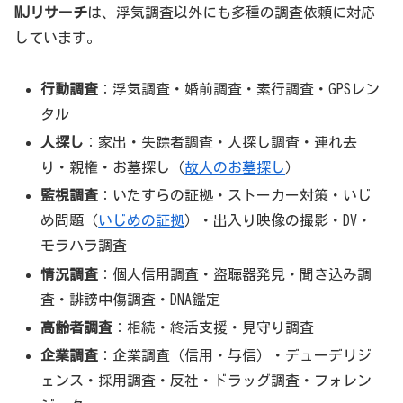
MJリサーチ
は、浮気調査以外にも多種の調査依頼に対応
しています。
行動調査
：浮気調査・婚前調査・素行調査・GPSレン
タル
人探し
：家出・失踪者調査・人探し調査・連れ去
り・親権・お墓探し（
故人のお墓探し
）
監視調査
：いたすらの証拠・ストーカー対策・いじ
め問題（
いじめの証拠
）・出入り映像の撮影・DV・
モラハラ調査
情況調査
：個人信用調査・盗聴器発見・聞き込み調
査・誹謗中傷調査・DNA鑑定
高齢者調査
：相続・終活支援・見守り調査
企業調査
：企業調査（信用・与信）・デューデリジ
ェンス・採用調査・反社・ドラッグ調査・フォレン