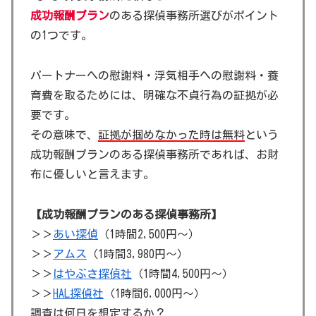
成功報酬プラン
のある探偵事務所選びがポイント
の1つです。
パートナーへの慰謝料・浮気相手への慰謝料・養
育費を取るためには、明確な不貞行為の証拠が必
要です。
その意味で、
証拠が掴めなかった時は無料
という
成功報酬プランのある探偵事務所であれば、お財
布に優しいと言えます。
【成功報酬プランのある探偵事務所】
＞＞
あい探偵
（1時間2,500円～）
＞＞
アムス
（1時間3,980円～）
＞＞
はやぶさ探偵社
（1時間4,500円～）
＞＞
HAL探偵社
（1時間6,000円～）
調査は何日を想定するか？