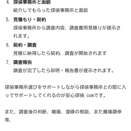
探偵事務所と面談
紹介してもらった探偵事務所と面談
に関して疑問・質問などよくある質問をまと
安心探偵.COM
見積もり・契約
めました
探偵事務所から調査内容、調査費用見積りが提示さ
れます。
よくある質問詳細はコチラ
契約・調査
見積に納得したら契約、調査が開始されます
調査報告
調査が完了したら説明・報告書が提示されます。
探偵事務所選びをサポートしながら探偵事務所との間に入
ってサポートしてくれるのが安心探偵.comです。
また、調査後の判断、離婚、復縁の相談、また離婚調停
等、