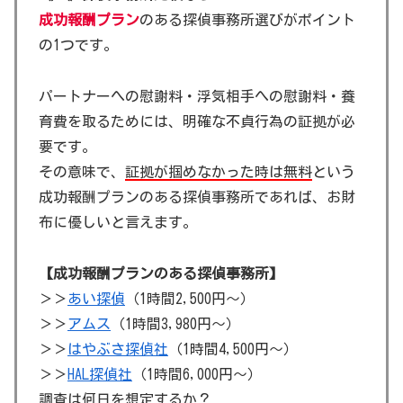
成功報酬プラン
のある探偵事務所選びがポイント
の1つです。
パートナーへの慰謝料・浮気相手への慰謝料・養
育費を取るためには、明確な不貞行為の証拠が必
要です。
その意味で、
証拠が掴めなかった時は無料
という
成功報酬プランのある探偵事務所であれば、お財
布に優しいと言えます。
【成功報酬プランのある探偵事務所】
＞＞
あい探偵
（1時間2,500円～）
＞＞
アムス
（1時間3,980円～）
＞＞
はやぶさ探偵社
（1時間4,500円～）
＞＞
HAL探偵社
（1時間6,000円～）
調査は何日を想定するか？