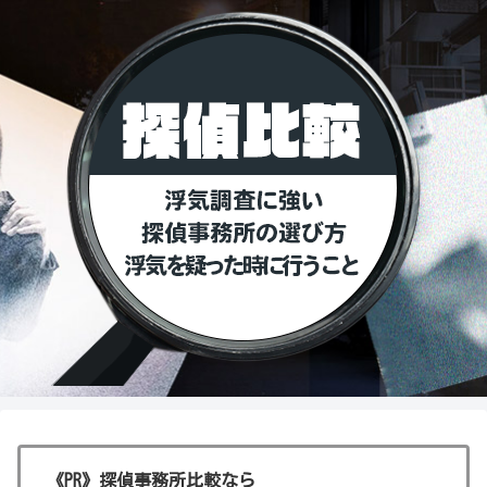
《PR》探偵事務所比較なら