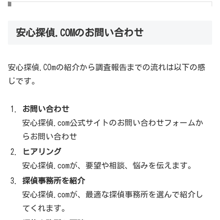
あどまるニュース
安心探偵.COMのお問い合わせ
安心探偵.COMを運営している株式会社あどまる
安心探偵.COmの紹介から調査報告までの流れは以下の感
安心探偵.comで紹介させていただいている探偵事務所で
じです。
は、浮気・不倫調査だけでなく
お問い合わせ
企業や社員の信用調査
安心探偵.com公式サイトのお問い合わせフォームか
家出や結婚信用調査
らお問い合わせ
盗聴発見やストーカー調査
ヒアリング
安心探偵.comが、要望や相談、悩みを伝えます。
さまざまな分野に幅広く対応しています。
探偵事務所を紹介
https://anshintantei.com/
安心探偵.comが、最適な探偵事務所を選んで紹介し
てくれます。
安心探偵.COMのよくある質問