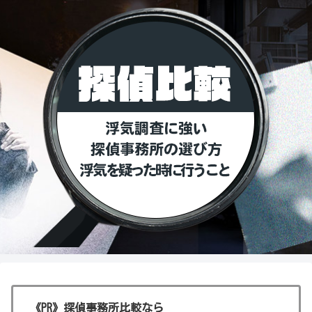
《PR》探偵事務所比較なら