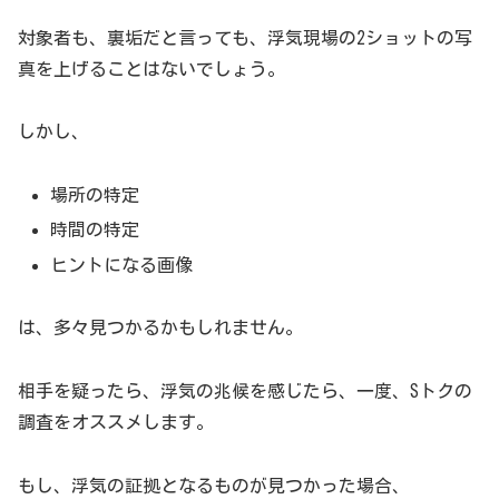
中に移りつつあると感じました。裏アカウント特定サービ
ス「Sトク」も9月にリリースすると同時に複数メディアに
対象者も、裏垢だと言っても、浮気現場の2ショットの写
てトレンドとして取り上げて頂き、多くの新しいお客様と
真を上げることはないでしょう。
出会うことができた変革の年となりました。SNS利用者の
増加に伴い裏アカウント特定サービスの需要は来年も高ま
しかし、
る見込みで
場所の特定
採用候補者の “本性”を暴き出す「裏アカウント特定
時間の特定
サービス」
ヒントになる画像
導入から数カ月でSトク「裏アカウント特定サービス 」に
は、多々見つかるかもしれません。
おけるアカウント特定率は「89％ 」程。中には不用意な
発言で批判を浴びていたアカウントも含まれています。本
相手を疑ったら、浮気の兆候を感じたら、一度、Sトクの
人は投稿を削除していてもスクリーンショットを利用され
調査をオススメします。
るとその後も火種として残ってしまいます。
もし、浮気の証拠となるものが見つかった場合、