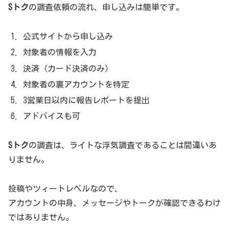
Sトク
の調査依頼の流れ、申し込みは簡単です。
用者の声を公表
＜サービス利用者の声＞
公式サイトから申し込み
・大きな問題のない人物だと判って安心しました。
対象者の情報を入力
（60％）
決済（カード決済のみ）
・過激な投稿も結構ありますね（12%）
対象者の裏アカウントを特定
3営業日以内に報告レポートを提出
・一人でたくさんのアカウントがあるんですね（21％）
アドバイスも可
・もっと詳しい事を知りたい（5％）
Sトク
の調査は、ライトな浮気調査であることは間違いあ
りません。
「SNSクラスター」を未然に防ぐ、裏アカウント特定サ
ービスとSNSリテラシー教育
投稿やツィートレベルなので、
アカウントの中身、メッセージやトークが確認できるわけ
2020年はコロナ禍によって生活様式も変わり、新たな世の
ではありません。