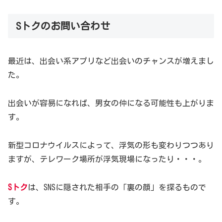
株式会社 企業調査センターニュース
Sトクのお問い合わせ
Sトクは、株式会社 企業調査センターが運営しています。
最近は、出会い系アプリなど出会いのチャンスが増えまし
就労後のSNS炎上や採用ミスマッチを未然に防止
た。
「裏アカウント」の特定割合は、88％と高実績を実現。
出会いが容易になれば、男女の仲になる可能性も上がりま
見られることを前提とした「就活専用アカウント」からは
す。
わからない“裏の姿”を徹底リサーチし、採用コスト削減
や経営合理化を強力にサポートします。
新型コロナウイルスによって、浮気の形も変わりつつあり
ますが、テレワーク場所が浮気現場になったり・・・。
大きな問題のない人物だと判って安心
Sトク
は、SNSに隠された相手の「裏の顔」を探るもので
す。
株式会社企業調査センター（本社：東京都千代田区）は12
月16日（水）、裏アカウント特定サービス「Sトク」の利