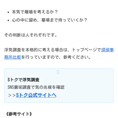
KCC 企業調査センター – 内外に潜むあらゆるリ
スクを排除する企業専門の調査会社です。
本気で離婚を考えるか？
心の中に留め、墓場まで持っていくか？
kigyou-cyousa-center.co.jp
その判断は人それぞれです。
浮気調査を本格的に考える場合は、トップページで
探偵事
務所比較
を行っていますので、参考ください。
Sトクで浮気調査
SNS裏垢調査で気の兆候を確認
Sトク公式サイトへ
＞＞
《参考サイト》