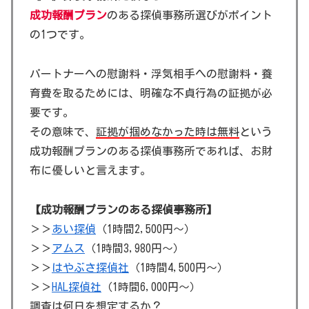
成功報酬プラン
のある探偵事務所選びがポイント
の1つです。
パートナーへの慰謝料・浮気相手への慰謝料・養
育費を取るためには、明確な不貞行為の証拠が必
要です。
その意味で、
証拠が掴めなかった時は無料
という
成功報酬プランのある探偵事務所であれば、お財
布に優しいと言えます。
【成功報酬プランのある探偵事務所】
＞＞
あい探偵
（1時間2,500円～）
＞＞
アムス
（1時間3,980円～）
＞＞
はやぶさ探偵社
（1時間4,500円～）
＞＞
HAL探偵社
（1時間6,000円～）
調査は何日を想定するか？