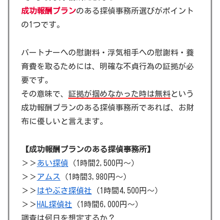
成功報酬プラン
のある探偵事務所選びがポイント
の1つです。
パートナーへの慰謝料・浮気相手への慰謝料・養
育費を取るためには、明確な不貞行為の証拠が必
要です。
その意味で、
証拠が掴めなかった時は無料
という
成功報酬プランのある探偵事務所であれば、お財
布に優しいと言えます。
【成功報酬プランのある探偵事務所】
＞＞
あい探偵
（1時間2,500円～）
＞＞
アムス
（1時間3,980円～）
＞＞
はやぶさ探偵社
（1時間4,500円～）
＞＞
HAL探偵社
（1時間6,000円～）
調査は何日を想定するか？