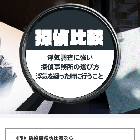
《PR》探偵事務所比較なら