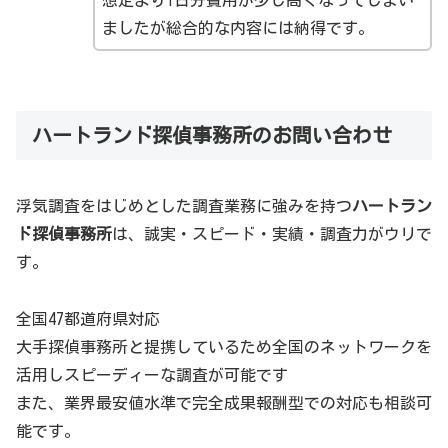
ましたが総合的な内容には納得です。
ハートランド探偵事務所のお問い合わせ
ハートランド探偵事務所のよくある質問
浮気調査をはじめとした調査業務に強みを持つ
ハートラン
ハートランド探偵事務所について疑問・悩み・不安におい
ド探偵事務所
は、誠実・スピード・実績・調査力がウリで
てよくある質問・Q&Aを公式サイトから抜粋し紹介しま
す。
す。
全国47都道府県対応
よくある質問詳細はコチラ
大手探偵事務所と提携しているため全国のネットワークを
活用しスピーディーな調査が可能です
また、業界最安値水準で完全成果報酬型での対応も相談可
能です。