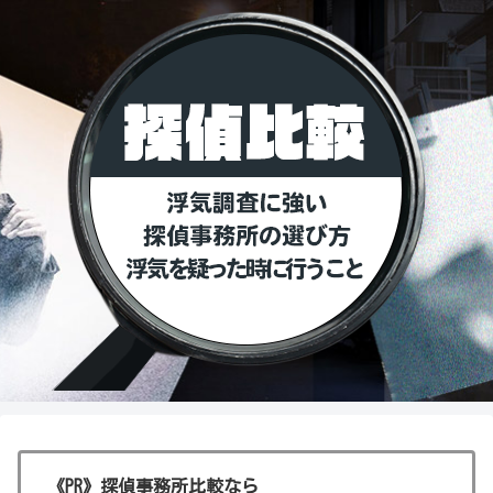
《PR》探偵事務所比較なら