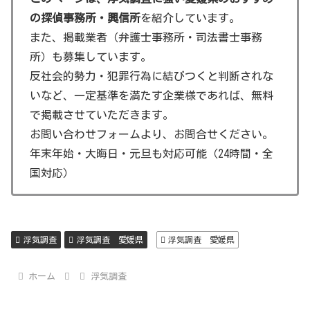
愛媛県での浮気調査の評判は、事務所によります。一部の
の探偵事務所・興信所
を紹介しています。
事務所では、調査結果の報告が毎日行われ、状況が把握し
また、掲載業者（弁護士事務所・司法書士事務
やすいと好評です。
所）も募集しています。
反社会的勢力・犯罪行為に結びつくと判断されな
《観光名所情報》
いなど、一定基準を満たす企業様であれば、無料
で掲載させていただきます。
愛媛県で浮気調査を紹介していますが、おまけとして、愛
お問い合わせフォームより、お問合せください。
媛県の観光名所を紹介します。
年末年始・大晦日・元旦も対応可能（24時間・全
国対応）
道後温泉
日本最古の温泉地とされ、美しい建築と共に心身の癒しを
浮気調査
浮気調査 愛媛県
浮気調査 愛媛県
提供します。
松山城
ホーム
浮気調査
国の特別名勝に指定されている松山城は、四国地方の象徴
的な存在です。