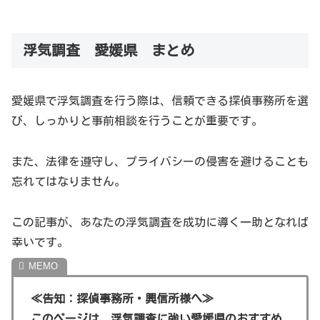
浮気調査 愛媛県 まとめ
愛媛県の浮気調査事情
愛媛県で浮気調査を行う際は、信頼できる探偵事務所を選
愛媛県の探偵事務所
び、しっかりと事前相談を行うことが重要です。
愛媛県には多数の探偵事務所が存在します。それぞれに特
色や強みがあり、選ぶ事務所によって調査の結果や満足度
また、法律を遵守し、プライバシーの侵害を避けることも
が変わる可能性があります。
忘れてはなりません。
愛媛県の浮気調査料金
この記事が、あなたの浮気調査を成功に導く一助となれば
愛媛県での浮気調査の平均料金は、約217,732円です。た
幸いです。
だし、調査の内容や期間により、この金額は変動します。
≪告知：探偵事務所・興信所様へ≫
愛媛県での浮気調査の評判
このページは、浮気調査に強い愛媛県のおすすめ