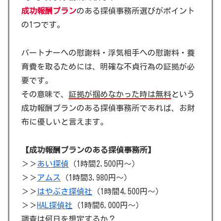
成功報酬プラン
のある探偵事務所選びがポイント
の1つです。
パートナーへの慰謝料・浮気相手への慰謝料・養
育費を取るためには、明確な不貞行為の証拠が必
要です。
その意味で、
証拠が掴めなかった時は無料
という
成功報酬プランのある探偵事務所であれば、お財
布に優しいと言えます。
【成功報酬プランのある探偵事務所】
＞＞
あい探偵
（1時間2,500円～）
＞＞
アムス
（1時間3,980円～）
＞＞
はやぶさ探偵社
（1時間4,500円～）
＞＞
HAL探偵社
（1時間6,000円～）
調査は何日を想定するか？