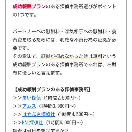
成功報酬プラン
のある探偵事務所選びがポイント
の1つです。
パートナーへの慰謝料・浮気相手への慰謝料・養
育費を取るためには、明確な不貞行為の証拠が必
要です。
その意味で、
証拠が掴めなかった時は無料
という
成功報酬プランのある探偵事務所であれば、お財
布に優しいと言えます。
【成功報酬プランのある探偵事務所】
＞＞
あい探偵
（1時間2,500円～）
＞＞
アムス
（1時間3,980円～）
＞＞
はやぶさ探偵社
（1時間4,500円～）
＞＞
HAL探偵社
（1時間6,000円～）
調査は何日を想定するか？