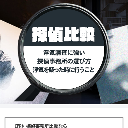
《PR》探偵事務所比較なら