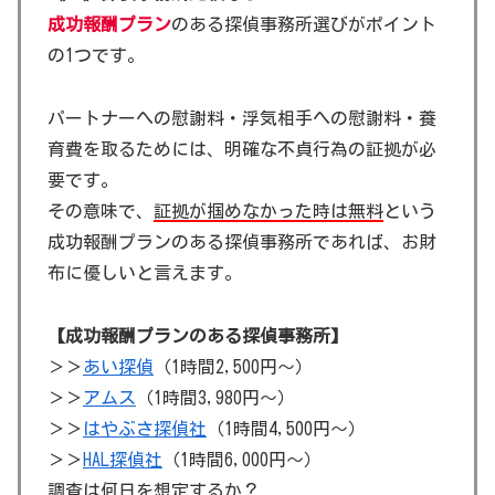
成功報酬プラン
のある探偵事務所選びがポイント
の1つです。
パートナーへの慰謝料・浮気相手への慰謝料・養
育費を取るためには、明確な不貞行為の証拠が必
要です。
その意味で、
証拠が掴めなかった時は無料
という
成功報酬プランのある探偵事務所であれば、お財
布に優しいと言えます。
【成功報酬プランのある探偵事務所】
＞＞
あい探偵
（1時間2,500円～）
＞＞
アムス
（1時間3,980円～）
＞＞
はやぶさ探偵社
（1時間4,500円～）
＞＞
HAL探偵社
（1時間6,000円～）
調査は何日を想定するか？