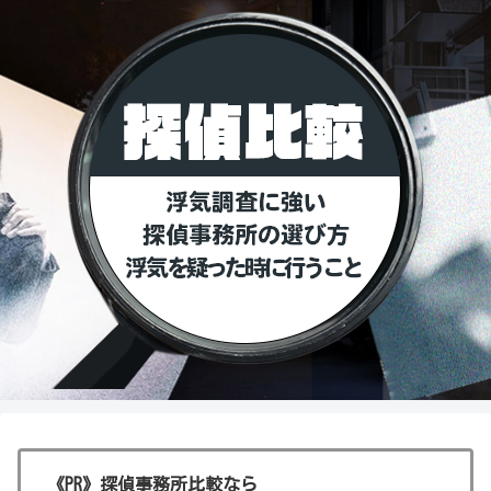
《PR》探偵事務所比較なら