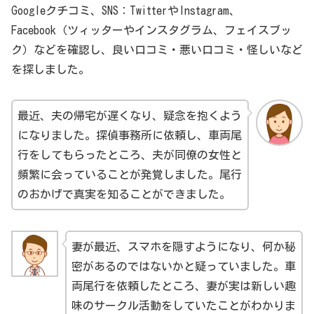
Googleクチコミ、SNS：TwitterやInstagram、
称して外出していた。しかし、妻は夫の行動に疑念を
Facebook（ツィッターやインスタグラム、フェイスブッ
抱き、探偵事務所に車両尾行を依頼した。尾行の結
ク）などを確認し、良い口コミ・悪い口コミ・怪しいなど
果、夫があるアパートに頻繁に訪れることが発覚。さ
を探しました。
らに詳しい調査を進めると、そのアパートには夫の同
僚の女性が住んでいた。この情報を元に、妻は夫との
最近、夫の帰宅が遅くなり、疑念を抱くよう
関係を修復するための対話を持つことができた。
になりました。探偵事務所に依頼し、車両尾
行をしてもらったところ、夫が同僚の女性と
複数の調査員が協力したケース
頻繁に会っていることが発覚しました。尾行
大都市の中心部での調査では、対象者が複数の交通手
のおかげで真実を知ることができました。
段を利用することが多い。あるケースでは、対象者が
タクシー、電車、そして徒歩を駆使して移動してい
た。このような状況では1人の調査員では尾行が難し
妻が最近、スマホを隠すようになり、何か秘
いため、3人の調査員が連携して尾行を行った。その
密があるのではないかと疑っていました。車
結果、対象者の全ての動きをキャッチし、浮気の証拠
両尾行を依頼したところ、妻が実は新しい趣
を掴むことができた。
味のサークル活動をしていたことがわかりま