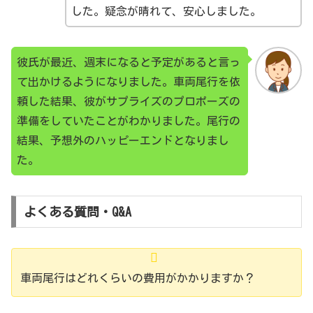
した。疑念が晴れて、安心しました。
探偵が浮気調査を行う時の最適な調査員の人数は？
GPSとの併用による成功
彼氏が最近、週末になると予定があると言っ
あるケースでは、対象者が頻繁に長距離移動をするビ
て出かけるようになりました。車両尾行を依
ジネスマンだった。物理的な尾行だけでは限界があっ
頼した結果、彼がサプライズのプロポーズの
たため、対象者の車にGPS発信機を取り付けること
準備をしていたことがわかりました。尾行の
で、リアルタイムでの位置情報を取得。この情報を基
結果、予想外のハッピーエンドとなりまし
に、調査員は対象者の目的地や途中の停車地点での行
た。
動を詳細に調査することができ、浮気の証拠を掴むこ
とができた。
よくある質問・Q&A
長時間の張り込みによる成功
都市部の繁華街での調査ケース。対象者は夜の街を頻
車両尾行はどれくらいの費用がかかりますか？
繁に訪れる生活をしていた。調査員は数日間にわた
り、対象者の行動を詳細に記録。その結果、対象者が