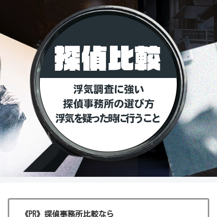
《PR》探偵事務所比較なら