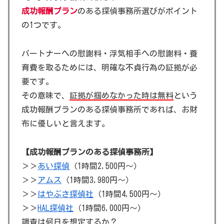
成功報酬プラン
のある探偵事務所選びがポイント
の1つです。
パートナーへの慰謝料・浮気相手への慰謝料・養
育費を取るためには、明確な不貞行為の証拠が必
要です。
その意味で、
証拠が掴めなかった時は無料
という
成功報酬プランのある探偵事務所であれば、お財
布に優しいと言えます。
【成功報酬プランのある探偵事務所】
＞＞
あい探偵
（1時間2,500円～）
＞＞
アムス
（1時間3,980円～）
＞＞
はやぶさ探偵社
（1時間4,500円～）
＞＞
HAL探偵社
（1時間6,000円～）
調査は何日を想定するか？