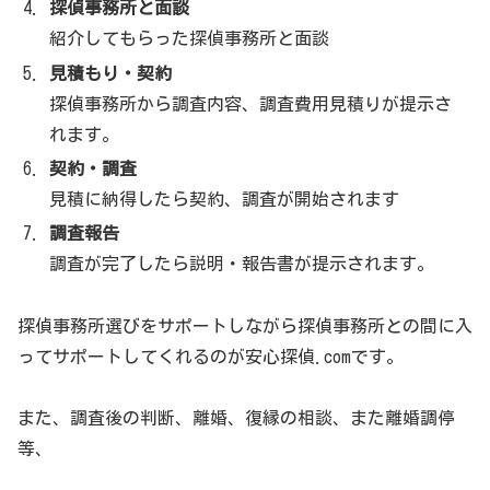
探偵事務所と面談
紹介してもらった探偵事務所と面談
に関して疑問・質問などよくある質問をまと
安心探偵.COM
見積もり・契約
めました
探偵事務所から調査内容、調査費用見積りが提示さ
れます。
よくある質問詳細はコチラ
契約・調査
見積に納得したら契約、調査が開始されます
調査報告
調査が完了したら説明・報告書が提示されます。
探偵事務所選びをサポートしながら探偵事務所との間に入
ってサポートしてくれるのが安心探偵.comです。
また、調査後の判断、離婚、復縁の相談、また離婚調停
等、