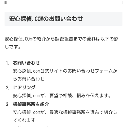
あどまるニュース
安心探偵.COMのお問い合わせ
安心探偵.COMを運営している株式会社あどまる
安心探偵.COmの紹介から調査報告までの流れは以下の感
安心探偵.comで紹介させていただいている探偵事務所で
じです。
は、浮気・不倫調査だけでなく
お問い合わせ
企業や社員の信用調査
安心探偵.com公式サイトのお問い合わせフォームか
家出や結婚信用調査
らお問い合わせ
盗聴発見やストーカー調査
ヒアリング
安心探偵.comが、要望や相談、悩みを伝えます。
さまざまな分野に幅広く対応しています。
探偵事務所を紹介
https://anshintantei.com/
安心探偵.comが、最適な探偵事務所を選んで紹介し
てくれます。
安心探偵.COMのよくある質問