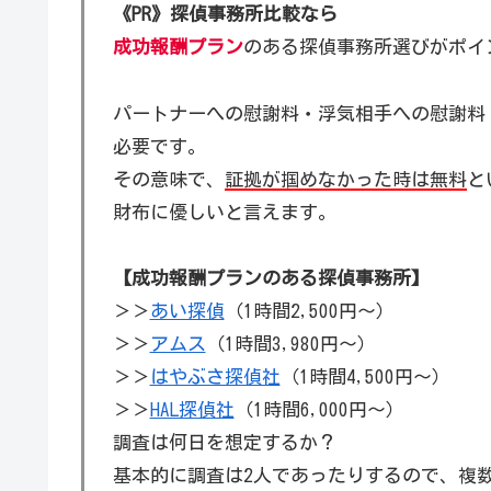
《PR》探偵事務所比較なら
成功報酬プラン
のある探偵事務所選びがポイ
パートナーへの慰謝料・浮気相手への慰謝料
必要です。
その意味で、
証拠が掴めなかった時は無料
と
財布に優しいと言えます。
【成功報酬プランのある探偵事務所】
＞＞
あい探偵
（1時間2,500円～）
＞＞
アムス
（1時間3,980円～）
＞＞
はやぶさ探偵社
（1時間4,500円～）
＞＞
HAL探偵社
（1時間6,000円～）
調査は何日を想定するか？
基本的に調査は2人であったりするので、複