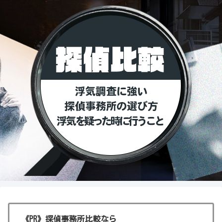
《PR》探偵事務所比較なら