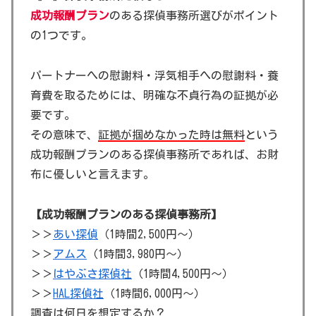
成功報酬プラン
のある探偵事務所選びがポイント
の1つです。
パートナーへの慰謝料・浮気相手への慰謝料・養
育費を取るためには、明確な不貞行為の証拠が必
要です。
その意味で、
証拠が掴めなかった時は無料
という
成功報酬プランのある探偵事務所であれば、お財
布に優しいと言えます。
【成功報酬プランのある探偵事務所】
＞＞
あい探偵
（1時間2,500円～）
＞＞
アムス
（1時間3,980円～）
＞＞
はやぶさ探偵社
（1時間4,500円～）
＞＞
HAL探偵社
（1時間6,000円～）
調査は何日を想定するか？