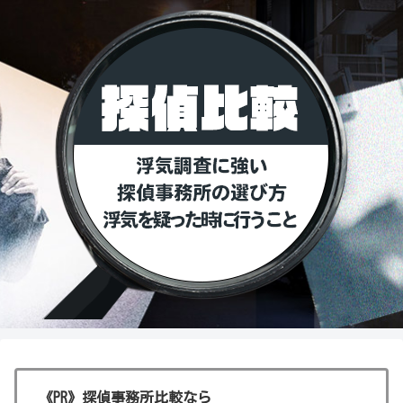
《PR》探偵事務所比較なら