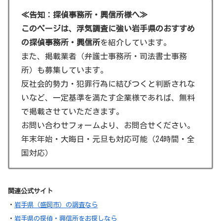
中尊寺金色堂：世界遺産にも登録されている中尊寺
の金色堂は、平泉の象徴的な存在です。金箔で覆わ
≪告知：探偵事務所・興信所様へ≫
れた壮麗な建物は、見る者を圧倒します。
このページは、浮気調査に強い岩手県のおすすめ
の探偵事務所・興信所
を紹介しています。
厳美渓：岩手県一関市にある名勝地で、四季折々の
また、掲載業者（弁護士事務所・司法書士事務
美しい風景を楽しむことができます。
所）も募集しています。
小岩井農場まきば園：広大な敷地を持つ農場で、動
反社会的勢力・犯罪行為に結びつくと判断されな
物とのふれあいや乗馬体験、美味しい農産物の購入
いなど、一定基準を満たす企業様であれば、無料
などが楽しめます。
で掲載させていただきます。
浄土ヶ浜：三陸復興国立公園に位置する美しい海岸
お問い合わせフォームより、お問合せください。
線で、白い砂浜と透き通った海水が特徴です。
年末年始・大晦日・元旦も対応可能（24時間・全
国対応）
関連公式サイト
・
岩手県（盛岡市）の調査なら
・
岩手県の探偵・興信所をお探しなら