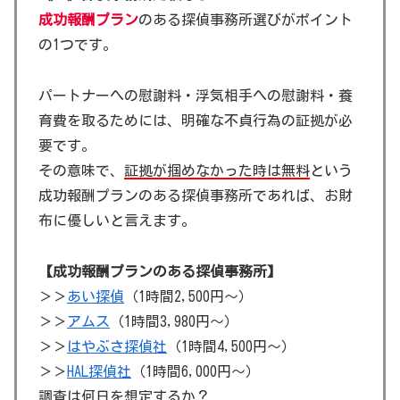
成功報酬プラン
のある探偵事務所選びがポイント
の1つです。
パートナーへの慰謝料・浮気相手への慰謝料・養
育費を取るためには、明確な不貞行為の証拠が必
要です。
その意味で、
証拠が掴めなかった時は無料
という
成功報酬プランのある探偵事務所であれば、お財
布に優しいと言えます。
【成功報酬プランのある探偵事務所】
＞＞
あい探偵
（1時間2,500円～）
＞＞
アムス
（1時間3,980円～）
＞＞
はやぶさ探偵社
（1時間4,500円～）
＞＞
HAL探偵社
（1時間6,000円～）
調査は何日を想定するか？