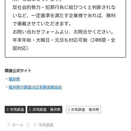
す。
反社会的勢力・犯罪行為に結びつくと判断されな
あわら温泉: 福井県を代表する温泉地で、その良質
いなど、一定基準を満たす企業様であれば、無料
な湯と周辺の自然を楽しむことができます。
で掲載させていただきます。
お問い合わせフォームより、お問合せください。
年末年始・大晦日・元旦も対応可能（24時間・全
国対応）
関連公式サイト
・
福井県
・
福井県の調査は日本探偵業協会
浮気調査
浮気調査 福井県
浮気調査 福井県
ホーム
浮気調査