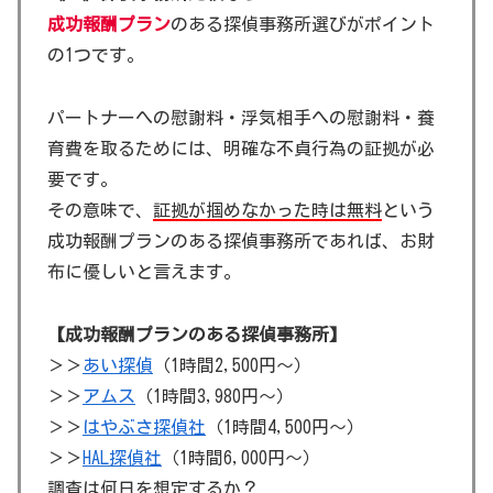
成功報酬プラン
のある探偵事務所選びがポイント
の1つです。
パートナーへの慰謝料・浮気相手への慰謝料・養
育費を取るためには、明確な不貞行為の証拠が必
要です。
その意味で、
証拠が掴めなかった時は無料
という
成功報酬プランのある探偵事務所であれば、お財
布に優しいと言えます。
【成功報酬プランのある探偵事務所】
＞＞
あい探偵
（1時間2,500円～）
＞＞
アムス
（1時間3,980円～）
＞＞
はやぶさ探偵社
（1時間4,500円～）
＞＞
HAL探偵社
（1時間6,000円～）
調査は何日を想定するか？