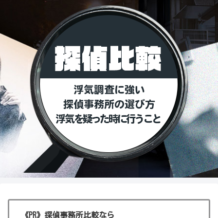
《PR》探偵事務所比較なら