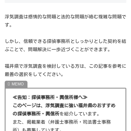
《観光名所情報》
浮気調査は感情的な問題と法的な問題が絡む複雑な問題で
す。
福井県で浮気調査を紹介していますが、おまけとして、福
井県の観光名所を紹介します。
しかし、信頼できる探偵事務所としっかりとした契約を結
ぶことで、問題解決に一歩近づくことができます。
福井県立恐竜博物館: 福井県は恐竜の化石が多く発
見されており、その恐竜博物館は子供から大人まで
福井県で浮気調査を検討している方は、この記事を参考に
楽しむことができます。
最善の選択をしてください。
東尋坊: 福井県の代表的な観光地で、美しい海岸線
と絶壁が見どころです。
≪告知：探偵事務所・興信所様へ≫
永平寺: 曹洞宗の大本山であり、その歴史と文化を
このページは、浮気調査に強い福井県のおすすめ
感じることができます。
の探偵事務所・興信所
を紹介しています。
越前松島水族館: 美しい海の生物たちを観察するこ
また、掲載業者（弁護士事務所・司法書士事務
とができ、家族連れに特におすすめのスポットで
所）も募集しています。