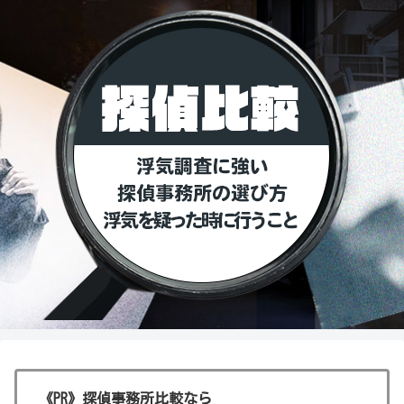
《PR》探偵事務所比較なら