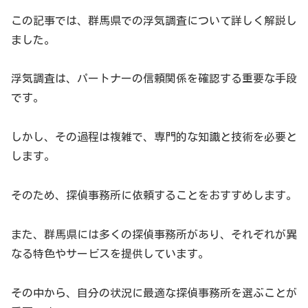
この記事では、群馬県での浮気調査について詳しく解説し
群馬県で浮気調査を紹介していますが、おまけとして、群
ました。
馬県の観光名所を紹介します。
浮気調査は、パートナーの信頼関係を確認する重要な手段
湯畑（草津温泉）：草津温泉のシンボルであり、湯
です。
畑から湧き出る温泉は一日に約4,000リットルもの湯
量があります。湯畑周辺には足湯もあり、観光客に
しかし、その過程は複雑で、専門的な知識と技術を必要と
人気です。
します。
富岡製糸場：世界遺産にも登録されている歴史的な
建造物で、日本の近代化を象徴する場所です。
そのため、探偵事務所に依頼することをおすすめします。
榛名湖：榛名山の山頂近くに位置する美しい湖で、
四季折々の風景を楽しむことができます。
また、群馬県には多くの探偵事務所があり、それぞれが異
吹割の滝：群馬県安中市にある自然の名所で、落差
なる特色やサービスを提供しています。
は約7メートル、幅は約30メートルもあります。
その中から、自分の状況に最適な探偵事務所を選ぶことが
草津白根山：活火山である白根山は、草津温泉の湧