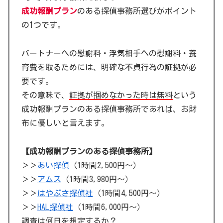
成功報酬プラン
のある探偵事務所選びがポイント
の1つです。
パートナーへの慰謝料・浮気相手への慰謝料・養
育費を取るためには、明確な不貞行為の証拠が必
要です。
その意味で、
証拠が掴めなかった時は無料
という
成功報酬プランのある探偵事務所であれば、お財
布に優しいと言えます。
【成功報酬プランのある探偵事務所】
＞＞
あい探偵
（1時間2,500円～）
＞＞
アムス
（1時間3,980円～）
＞＞
はやぶさ探偵社
（1時間4,500円～）
＞＞
HAL探偵社
（1時間6,000円～）
調査は何日を想定するか？