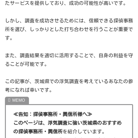
日光東照宮: 日光東照宮は、徳川家康を祀る神社
たサービスを提供しており、成功の可能性が高いです。
で、日本屈指のパワースポットとして知られていま
す。壮麗な彫刻と色彩豊かな装飾が特徴で、特に
しかし、調査を成功させるためには、信頼できる探偵事務
「陽明門」は見事な彫刻が施されています。また、
所を選び、しっかりとした打ち合わせを行うことが重要で
ここは世界遺産にも登録されています。
す。
あしかがフラワーパーク: あしかがフラワーパーク
は、四季折々の花々が楽しめる公園で、特に大藤棚
また、調査結果を適切に活用することで、自身の利益を守
が有名です。春には紫の藤の花が見事に咲き誇り、
ることが可能です。
冬にはイルミネーションが施され、一年中訪れる価
値があります。
この記事が、茨城県での浮気調査を考えているあなたの参
鬼怒川温泉: 鬼怒川温泉は、自然に囲まれた温泉地
考になれば幸いです。
で、リラクゼーションと癒しを求める人々に人気で
す。また、鬼怒川ライン下りという川下りの体験も
≪告知：探偵事務所・興信所様へ≫
でき、自然を満喫できます。
このページは、浮気調査に強い茨城県のおすすめ
那須ハイランドパーク: 那須ハイランドパークは、
の探偵事務所・興信所
を紹介しています。
大人から子供まで楽しめる遊園地です。ジェットコ