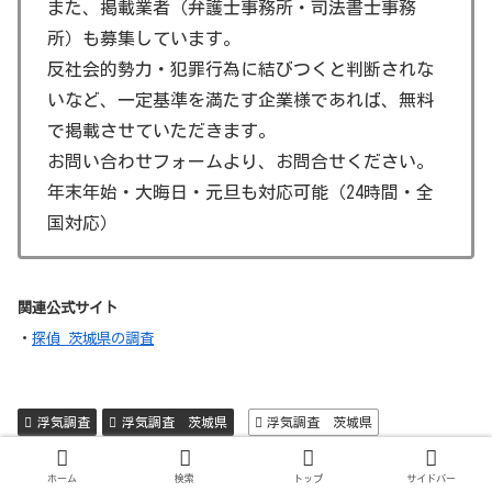
また、掲載業者（弁護士事務所・司法書士事務
ースターや観覧車などのアトラクションがあり、一
所）も募集しています。
日中楽しむことができます。
反社会的勢力・犯罪行為に結びつくと判断されな
モビリティリゾートもてぎ（旧ツインリンクもて
いなど、一定基準を満たす企業様であれば、無料
ぎ）: モビリティリゾートもてぎは、モータースポ
で掲載させていただきます。
ーツを楽しむことができる施設です。レース観戦は
お問い合わせフォームより、お問合せください。
もちろん、自分でカートを運転する体験もできま
年末年始・大晦日・元旦も対応可能（24時間・全
す。また、自然豊かな敷地内にはホテルやレストラ
国対応）
ン、温泉施設もあり、リゾート気分を満喫できま
す。
関連公式サイト
・
探偵 茨城県の調査
浮気調査
浮気調査 茨城県
浮気調査 茨城県
ホーム
浮気調査
ホーム
検索
トップ
サイドバー