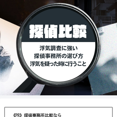
《PR》探偵事務所比較なら