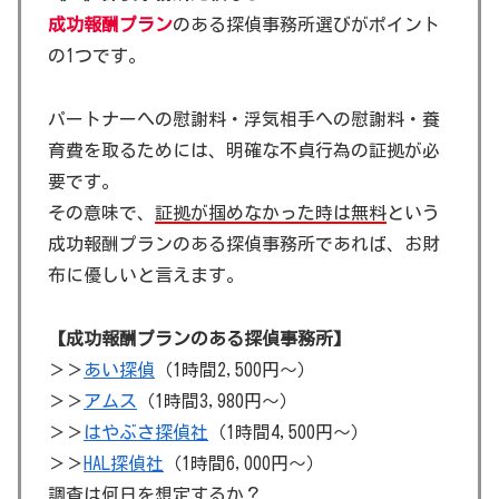
成功報酬プラン
のある探偵事務所選びがポイント
の1つです。
パートナーへの慰謝料・浮気相手への慰謝料・養
育費を取るためには、明確な不貞行為の証拠が必
要です。
その意味で、
証拠が掴めなかった時は無料
という
成功報酬プランのある探偵事務所であれば、お財
布に優しいと言えます。
【成功報酬プランのある探偵事務所】
＞＞
あい探偵
（1時間2,500円～）
＞＞
アムス
（1時間3,980円～）
＞＞
はやぶさ探偵社
（1時間4,500円～）
＞＞
HAL探偵社
（1時間6,000円～）
調査は何日を想定するか？