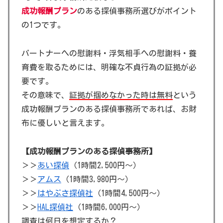
成功報酬プラン
のある探偵事務所選びがポイント
の1つです。
パートナーへの慰謝料・浮気相手への慰謝料・養
育費を取るためには、明確な不貞行為の証拠が必
要です。
その意味で、
証拠が掴めなかった時は無料
という
成功報酬プランのある探偵事務所であれば、お財
布に優しいと言えます。
【成功報酬プランのある探偵事務所】
＞＞
あい探偵
（1時間2,500円～）
＞＞
アムス
（1時間3,980円～）
＞＞
はやぶさ探偵社
（1時間4,500円～）
＞＞
HAL探偵社
（1時間6,000円～）
調査は何日を想定するか？