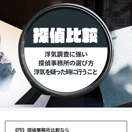
《PR》探偵事務所比較なら