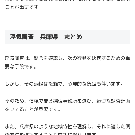
ことが重要です。
浮気調査 兵庫県 まとめ
兵庫県の浮気調査事務所
浮気調査は、疑念を確認し、次の行動を決定するための重
兵庫県には多数の探偵事務所があり、それぞれが異なる特
要な手段です。
色やサービスを提供しています。選択する際は、事務所の
評判や実績、費用などを考慮することが重要です。
しかし、その過程は複雑で、心理的な負担も伴います。
兵庫県の浮気調査の特徴
そのため、信頼できる探偵事務所を選び、適切な調査計画
兵庫県は都市部と地方部が混在しているため、調査の難易
を立てることが重要です。
度や方法は地域により異なります。また、県内には多くの
観光地があり、それらの地域での調査は特に慎重さが求め
また、兵庫県のような地域特性を理解し、それに適した調
られます。
査方法を選択することも成功に繋がります。