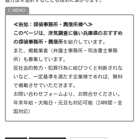
兵庫県の浮気調査の成功例
≪告知：探偵事務所・興信所様へ≫
兵庫県での浮気調査では、専門的な技術と地域知識を活用
このページは、浮気調査に強い兵庫県のおすすめ
して、多くの成功例が報告されています。具体的な事例を
の探偵事務所・興信所
を紹介しています。
参考に、自身の状況に最適な調査方法を選択することが推
また、掲載業者（弁護士事務所・司法書士事務
奨されます。
所）も募集しています。
反社会的勢力・犯罪行為に結びつくと判断されな
《観光名所情報》
いなど、一定基準を満たす企業様であれば、無料
で掲載させていただきます。
兵庫県で浮気調査を紹介していますが、おまけとして、兵
お問い合わせフォームより、お問合せください。
庫県の観光名所を紹介します。
年末年始・大晦日・元旦も対応可能（24時間・全
国対応）
姫路城
姫路城は、日本の国宝であり、ユネスコの世界遺産
にも登録されています。白鷺城とも呼ばれるその美