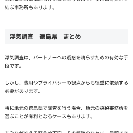
結ぶ事務所もあります。
浮気調査 徳島県 まとめ
徳島県の浮気調査事情
浮気調査は、パートナーへの疑惑を晴らすための有効な手
徳島県における浮気調査の現状と特徴について解説しま
段です。
す。
しかし、費用やプライバシーの観点からも慎重に依頼する
浮気調査の依頼件数
必要があります。
具体的な数字は公開されていませんが、徳島県でも浮気調
査の依頼は少なくありません。
特に地元の徳島県で調査を行う場合、地元の探偵事務所を
選ぶことが有利となるケースもあります。
地域性の影響
徳島県の地理的特性や交通事情などが浮気調査に影響を与