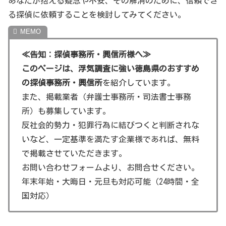
あなたが抱える疑念や不安、その解消のために、信頼でき
えることもあります。
る探偵に依頼することを検討してみてください。
依頼者の背景
≪告知：探偵事務所・興信所様へ≫
依頼者の背景は多種多様です。不安を抱えた人々が探偵に
このページは、浮気調査に強い徳島県のおすすめ
証拠集めを依頼するケースがほとんどです。
の探偵事務所・興信所
を紹介しています。
また、掲載業者（弁護士事務所・司法書士事務
《観光名所情報》
所）も募集しています。
反社会的勢力・犯罪行為に結びつくと判断されな
徳島県で浮気調査を紹介していますが、おまけとして、徳
いなど、一定基準を満たす企業様であれば、無料
島県の観光名所を紹介します。
で掲載させていただきます。
お問い合わせフォームより、お問合せください。
鳴門の渦潮
年末年始・大晦日・元旦も対応可能（24時間・全
大自然が作り出す壮大な渦潮を見ることができま
国対応）
す。
阿波踊り