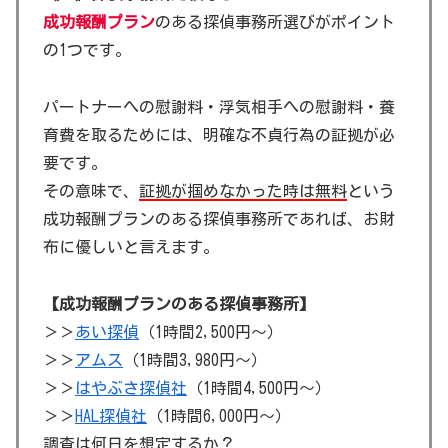
成功報酬プラン
のある探偵事務所選びがポイント
の1つです。
パートナーへの慰謝料・浮気相手への慰謝料・養
育費を取るためには、明確な不貞行為の証拠が必
要です。
その意味で、
証拠が掴めなかった時は無料
という
成功報酬プランのある探偵事務所であれば、お財
布に優しいと言えます。
【成功報酬プランのある探偵事務所】
＞＞
あい探偵
（1時間2,500円～）
＞＞
アムス
（1時間3,980円～）
＞＞
はやぶさ探偵社
（1時間4,500円～）
＞＞
HAL探偵社
（1時間6,000円～）
調査は何日を想定するか？