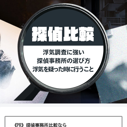
《PR》探偵事務所比較なら