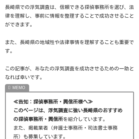
長崎県での浮気調査は、信頼できる探偵事務所を選び、法
長崎県の探偵事務所
律を理解し、事前に情報を整理することで成功させること
長崎県には、浮気調査を専門とする信頼できる探偵事務所
ができます。
が数多く存在します。それぞれが独自の調査方法や特色を
持っています。
また、長崎県の地域性や法律事情を理解することも重要で
す。
地域性と浮気調査
長崎県は、都市部と地方部で生活環境が異なるため、浮気
この記事が、あなたの浮気調査を成功させるための一助と
調査のアプローチもそれぞれ異なります。
なれば幸いです。
長崎県の法律事情
≪告知：探偵事務所・興信所様へ≫
長崎県でも、浮気調査はプライバシーの侵害になる可能性
このページは、浮気調査に強い長崎県のおすすめ
があるため、法律の範囲内で行われるべきです。
の探偵事務所・興信所
を紹介しています。
また、掲載業者（弁護士事務所・司法書士事務
《観光名所情報》
所）も募集しています。