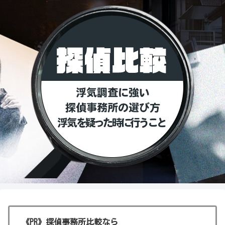
《PR》探偵事務所比較なら