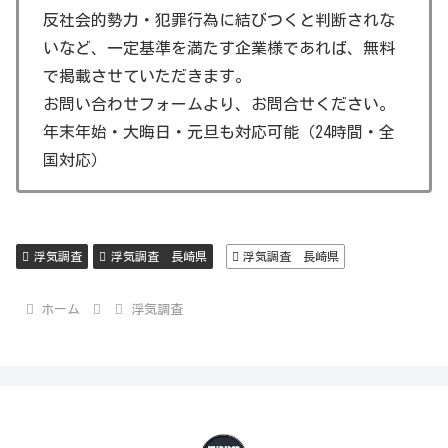
反社会的勢力・犯罪行為に結びつくと判断されな
長崎県で浮気調査を紹介していますが、おまけとして、長
いなど、一定基準を満たす企業様であれば、無料
崎県の観光名所を紹介します。
で掲載させていただきます。
お問い合わせフォームより、お問合せください。
長崎原爆資料館
年末年始・大晦日・元旦も対応可能（24時間・全
長崎原爆資料館は、原爆の悲惨さと平和の重要性を
国対応）
伝えるための場所です。
長崎ペンギン水族館
長崎ペンギン水族館は、ペンギンの種類が豊富で、
浮気調査
浮気調査 長崎県
浮気調査 長崎県
家族連れに人気の観光地です。
グラバー園
ホーム
浮気調査
グラバー園は、美しい庭園と歴史的な建物で知ら
れ、長崎の開国の歴史を感じることができます。
長崎新地中華街
長崎新地中華街は、美味しい中華料理の店が立ち並
び、食事を楽しむことができます。