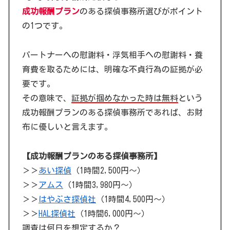
成功報酬プラン
のある探偵事務所選びがポイント
の1つです。
パートナーへの慰謝料・浮気相手への慰謝料・養
育費を取るためには、明確な不貞行為の証拠が必
要です。
その意味で、
証拠が掴めなかった時は無料
という
成功報酬プランのある探偵事務所であれば、お財
布に優しいと言えます。
【成功報酬プランのある探偵事務所】
＞＞
あい探偵
（1時間2,500円～）
＞＞
アムス
（1時間3,980円～）
＞＞
はやぶさ探偵社
（1時間4,500円～）
＞＞
HAL探偵社
（1時間6,000円～）
調査は何日を想定するか？