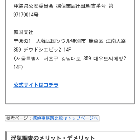
沖縄県公安委員会 探偵業届出証明書番号 第
97170014号
韓国支社
〒06621 大韓民国ソウル特別市 瑞草区 江南大路
359 デウドシエビッ2 14F
(서울특별시 서초구 강남대로 359 대우도씨에빛2
14F)
公式サイトはコチラ
参考ページ；
探偵事務所比較はトップページへ
浮気調査のメリット・デメリット