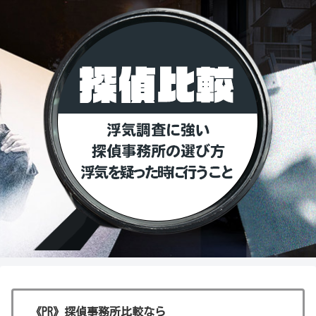
《PR》探偵事務所比較なら