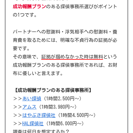
成功報酬プラン
のある探偵事務所選びがポイント
の1つです。
パートナーへの慰謝料・浮気相手への慰謝料・養
育費を取るためには、明確な不貞行為の証拠が必
要です。
その意味で、
証拠が掴めなかった時は無料
という
成功報酬プランのある探偵事務所であれば、お財
布に優しいと言えます。
【成功報酬プランのある探偵事務所】
＞＞
あい探偵
（1時間2,500円～）
＞＞
アムス
（1時間3,980円～）
＞＞
はやぶさ探偵社
（1時間4,500円～）
＞＞
HAL探偵社
（1時間6,000円～）
調査は何日を想定するか？