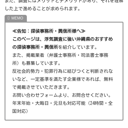
また、調査にはメリットとデメリットがあり、それを理解
地元の調査会社
した上で進めることが求められます。
地元の調査会社は、地域の特性を活かした調査が可能で
す。
≪告知：探偵事務所・興信所様へ≫
このページは、浮気調査に強い沖縄県のおすすめ
調査の難易度
の探偵事務所・興信所
を紹介しています。
沖縄県の地理的な特性から、調査は一定の難易度を伴いま
また、掲載業者（弁護士事務所・司法書士事務
す。
所）も募集しています。
反社会的勢力・犯罪行為に結びつくと判断されな
《観光名所情報》
いなど、一定基準を満たす企業様であれば、無料
で掲載させていただきます。
沖縄県で浮気調査を紹介していますが、おまけとして、沖
お問い合わせフォームより、お問合せください。
縄県の観光名所を紹介します。
年末年始・大晦日・元旦も対応可能（24時間・全
国対応）
那覇市の首里城
首里城は、琉球王国の時代に建てられた城で、世界