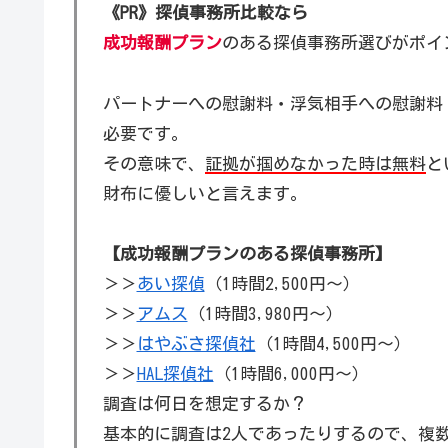
《PR》探偵事務所比較なら
成功報酬プラン
のある探偵事務所選びがポイ
パートナーへの慰謝料・浮気相手への慰謝料
必要です。
その意味で、
証拠が掴めなかった時は無料
と
財布に優しいと言えます。
【成功報酬プランのある探偵事務所】
＞＞
あい探偵
（1時間2,500円～）
＞＞
アムス
（1時間3,980円～）
＞＞
はやぶさ探偵社
（1時間4,500円～）
＞＞
HAL探偵社
（1時間6,000円～）
調査は何日を想定するか？
基本的に調査は2人であったりするので、複