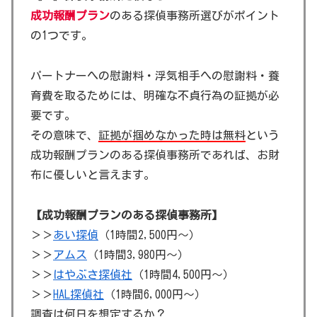
成功報酬プラン
のある探偵事務所選びがポイント
の1つです。
パートナーへの慰謝料・浮気相手への慰謝料・養
育費を取るためには、明確な不貞行為の証拠が必
要です。
その意味で、
証拠が掴めなかった時は無料
という
成功報酬プランのある探偵事務所であれば、お財
布に優しいと言えます。
【成功報酬プランのある探偵事務所】
＞＞
あい探偵
（1時間2,500円～）
＞＞
アムス
（1時間3,980円～）
＞＞
はやぶさ探偵社
（1時間4,500円～）
＞＞
HAL探偵社
（1時間6,000円～）
調査は何日を想定するか？