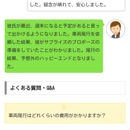
した。疑念が晴れて、安心しました。
探偵が浮気調査を行う時の最適な調査員の人数は？
GPSとの併用による成功
彼氏が最近、週末になると予定があると言っ
あるケースでは、対象者が頻繁に長距離移動をするビ
て出かけるようになりました。車両尾行を依
ジネスマンだった。物理的な尾行だけでは限界があっ
頼した結果、彼がサプライズのプロポーズの
たため、対象者の車にGPS発信機を取り付けること
準備をしていたことがわかりました。尾行の
で、リアルタイムでの位置情報を取得。この情報を基
結果、予想外のハッピーエンドとなりまし
に、調査員は対象者の目的地や途中の停車地点での行
た。
動を詳細に調査することができ、浮気の証拠を掴むこ
とができた。
よくある質問・Q&A
長時間の張り込みによる成功
都市部の繁華街での調査ケース。対象者は夜の街を頻
車両尾行はどれくらいの費用がかかりますか？
繁に訪れる生活をしていた。調査員は数日間にわた
り、対象者の行動を詳細に記録。その結果、対象者が