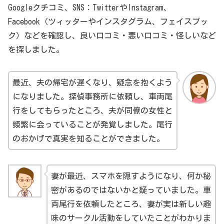
Googleクチコミ、SNS：TwitterやInstagram、
称して外出していた。しかし、妻は夫の行動に疑念を
Facebook（ツィッターやインスタグラム、フェイスブッ
抱き、探偵事務所に車両尾行を依頼した。尾行の結
ク）などを確認し、良い口コミ・悪い口コミ・怪しいなど
果、夫があるアパートに頻繁に訪れることが発覚。さ
を探しました。
らに詳しい調査を進めると、そのアパートには夫の同
僚の女性が住んでいた。この情報を元に、妻は夫との
最近、夫の帰宅が遅くなり、疑念を抱くよう
関係を修復するための対話を持つことができた。
になりました。探偵事務所に依頼し、車両尾
行をしてもらったところ、夫が同僚の女性と
複数の調査員が協力したケース
頻繁に会っていることが発覚しました。尾行
大都市の中心部での調査では、対象者が複数の交通手
のおかげで真実を知ることができました。
段を利用することが多い。あるケースでは、対象者が
タクシー、電車、そして徒歩を駆使して移動してい
た。このような状況では1人の調査員では尾行が難し
妻が最近、スマホを隠すようになり、何か秘
いため、3人の調査員が連携して尾行を行った。その
密があるのではないかと疑っていました。車
結果、対象者の全ての動きをキャッチし、浮気の証拠
両尾行を依頼したところ、妻が実は新しい趣
を掴むことができた。
味のサークル活動をしていたことがわかりま