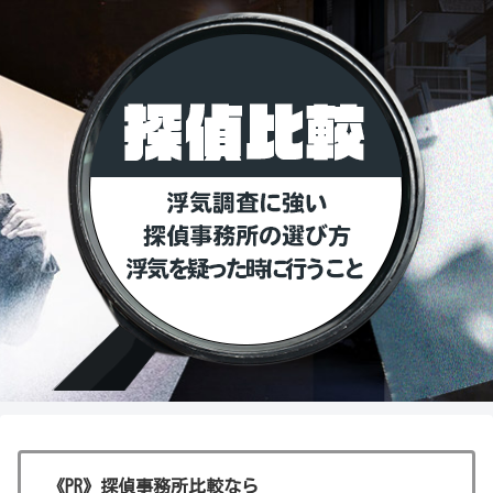
《PR》探偵事務所比較なら