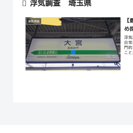
浮気調査 埼玉県
【
浮気調査
め
浮気
日常
門的
こと