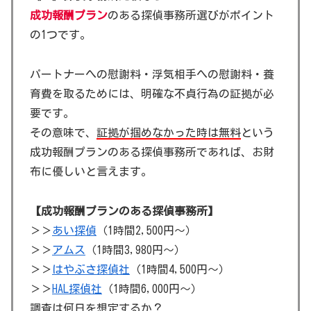
成功報酬プラン
のある探偵事務所選びがポイント
の1つです。
パートナーへの慰謝料・浮気相手への慰謝料・養
育費を取るためには、明確な不貞行為の証拠が必
要です。
その意味で、
証拠が掴めなかった時は無料
という
成功報酬プランのある探偵事務所であれば、お財
布に優しいと言えます。
【成功報酬プランのある探偵事務所】
＞＞
あい探偵
（1時間2,500円～）
＞＞
アムス
（1時間3,980円～）
＞＞
はやぶさ探偵社
（1時間4,500円～）
＞＞
HAL探偵社
（1時間6,000円～）
調査は何日を想定するか？