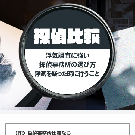
《PR》探偵事務所比較なら