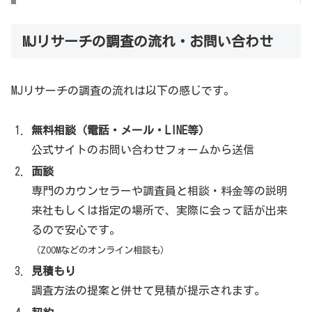
株式会社MJリサーチニュース
MJリサーチの調査の流れ・お問い合わせ
MJリサーチは、
YouTube・Twitter・Instagram・ TikTokなど、数々のSNS
MJリサーチの調査の流れは以下の感じです。
を活用しています。
無料相談（電話・メール・LINE等）
公式サイトのお問い合わせフォームから送信
#浮気
#不倫
#調査
を始め、
#人探し
#相続人探
面談
し
#婚前調査
#企業調査
#お子様の見守り
#反社
専門のカウンセラーや調査員と相談・料金等の説明
調査
#嫌がらせ証拠
#ストーカー対策
#データ復
来社もしくは指定の場所で、実際に会って話が出来
元
#フォレンジック
を得意とする精鋭探偵社MJ
るので安心です。
リサーチ
（ZOOMなどのオンライン相談も）
24時間365日対応 無料相談
➿0120979383
https://t.co/NTHlQk8IlZ
見積もり
pic.twitter.com/S6nQnvhcjc
— MJリサーチ 綜
調査方法の提案と併せて見積が提示されます。
合探偵社 浮気・不倫調査（公式）