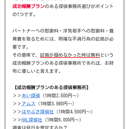
成功報酬プラン
のある探偵事務所選びがポイント
の1つです。
パートナーへの慰謝料・浮気相手への慰謝料・養
育費を取るためには、明確な不貞行為の証拠が必
要です。
その意味で、
証拠が掴めなかった時は無料
という
成功報酬プランのある探偵事務所であれば、お財
布に優しいと言えます。
【成功報酬プランのある探偵事務所】
＞＞
あい探偵
（1時間2,500円～）
＞＞
アムス
（1時間3,980円～）
＞＞
はやぶさ探偵社
（1時間4,500円～）
＞＞
HAL探偵社
（1時間6,000円～）
調査は何日を想定するか？