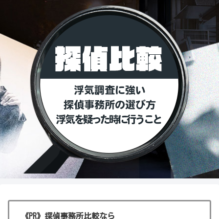
《PR》探偵事務所比較なら