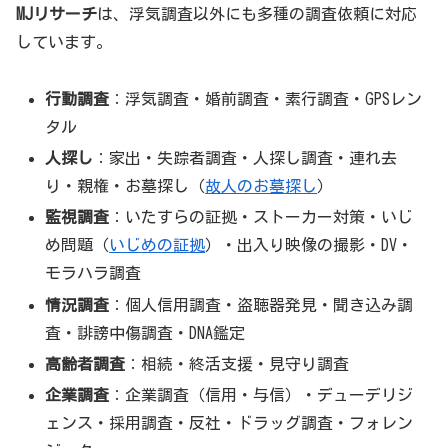
MJリサーチ
は、浮気調査以外にも多種の調査依頼に対応
しています。
行動調査
：浮気調査・婚前調査・素行調査・GPSレン
タル
人探し
：家出・失踪者調査・人探し調査・連れ去
り・親権・お墓探し（
故人のお墓探し
）
監視調査
：いたすらの証拠・ストーカー対策・いじ
め問題（
いじめの証拠
）・出入り映像の撮影・DV・
モラハラ調査
情況調査
：個人信用調査・盗聴器発見・聞き込み調
査・誹謗中傷調査・DNA鑑定
高齢者調査
：相続・終活支援・見守り調査
企業調査
：企業調査（信用・与信）・デューデリジ
ェンス・採用調査・反社・ドラッグ調査・フォレン