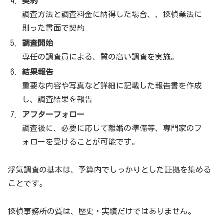
契約
(@MJ_Research2020)
April 6, 2022
調査方法と調査料金に納得した場合、、探偵業法に
則った書面で契約
調査開始
専任の調査員による、質の高い調査を実施。
MJリサーチのよくある質問
結果報告
重要な内容や写真など詳細に記載した報告書を作成
し、調査結果を報告
に関して疑問・質問などよくある質問をまとめ
MJリサーチ
アフターフォロー
ました
調査後に、必要に応じて離婚の準備等、専門家のフ
ォローを受けることが可能です。
よくある質問詳細はコチラ
浮気調査の基本は、予算内でしっかりとした証拠を集める
ことです。
探偵事務所の質は、歴史・実績だけではありません。