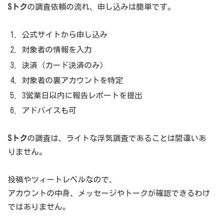
Sトク
の調査依頼の流れ、申し込みは簡単です。
用者の声を公表
＜サービス利用者の声＞
公式サイトから申し込み
・大きな問題のない人物だと判って安心しました。
対象者の情報を入力
（60％）
決済（カード決済のみ）
・過激な投稿も結構ありますね（12%）
対象者の裏アカウントを特定
3営業日以内に報告レポートを提出
・一人でたくさんのアカウントがあるんですね（21％）
アドバイスも可
・もっと詳しい事を知りたい（5％）
Sトク
の調査は、ライトな浮気調査であることは間違いあ
りません。
「SNSクラスター」を未然に防ぐ、裏アカウント特定サ
ービスとSNSリテラシー教育
投稿やツィートレベルなので、
アカウントの中身、メッセージやトークが確認できるわけ
2020年はコロナ禍によって生活様式も変わり、新たな世の
ではありません。