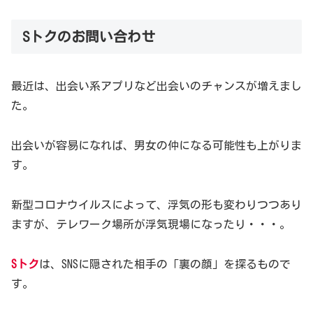
株式会社 企業調査センターニュース
Sトクのお問い合わせ
Sトクは、株式会社 企業調査センターが運営しています。
最近は、出会い系アプリなど出会いのチャンスが増えまし
就労後のSNS炎上や採用ミスマッチを未然に防止
た。
「裏アカウント」の特定割合は、88％と高実績を実現。
出会いが容易になれば、男女の仲になる可能性も上がりま
見られることを前提とした「就活専用アカウント」からは
す。
わからない“裏の姿”を徹底リサーチし、採用コスト削減
や経営合理化を強力にサポートします。
新型コロナウイルスによって、浮気の形も変わりつつあり
ますが、テレワーク場所が浮気現場になったり・・・。
大きな問題のない人物だと判って安心
Sトク
は、SNSに隠された相手の「裏の顔」を探るもので
す。
株式会社企業調査センター（本社：東京都千代田区）は12
月16日（水）、裏アカウント特定サービス「Sトク」の利