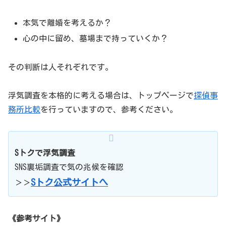
KCC 企業調査センター – 内外に潜むあらゆるリ
スクを排除する企業専門の調査会社です。
本気で離婚を考えるか？
心の中に留め、墓場まで持っていくか？
kigyou-cyousa-center.co.jp
その判断は人それぞれです。
浮気調査を本格的に考える場合は、トップページで
探偵事
務所比較
を行っていますので、参考ください。
Sトクで浮気調査
SNS裏垢調査で気の兆候を確認
Sトク公式サイトへ
＞＞
《参考サイト》