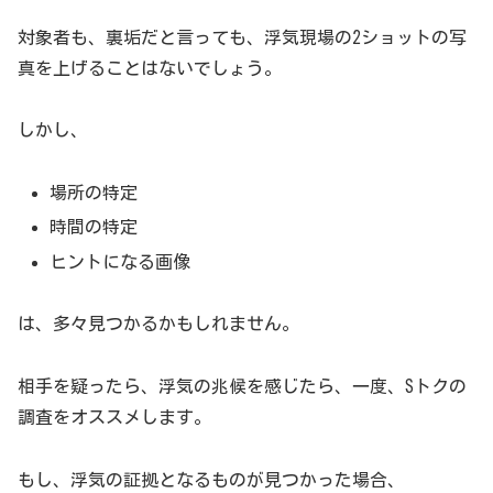
中に移りつつあると感じました。裏アカウント特定サービ
ス「Sトク」も9月にリリースすると同時に複数メディアに
対象者も、裏垢だと言っても、浮気現場の2ショットの写
てトレンドとして取り上げて頂き、多くの新しいお客様と
真を上げることはないでしょう。
出会うことができた変革の年となりました。SNS利用者の
増加に伴い裏アカウント特定サービスの需要は来年も高ま
しかし、
る見込みで
場所の特定
採用候補者の “本性”を暴き出す「裏アカウント特定
時間の特定
サービス」
ヒントになる画像
導入から数カ月でSトク「裏アカウント特定サービス 」に
は、多々見つかるかもしれません。
おけるアカウント特定率は「89％ 」程。中には不用意な
発言で批判を浴びていたアカウントも含まれています。本
相手を疑ったら、浮気の兆候を感じたら、一度、Sトクの
人は投稿を削除していてもスクリーンショットを利用され
調査をオススメします。
るとその後も火種として残ってしまいます。
もし、浮気の証拠となるものが見つかった場合、