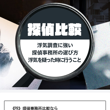
《PR》探偵事務所比較なら