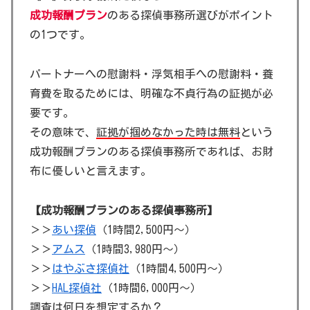
成功報酬プラン
のある探偵事務所選びがポイント
の1つです。
パートナーへの慰謝料・浮気相手への慰謝料・養
育費を取るためには、明確な不貞行為の証拠が必
要です。
その意味で、
証拠が掴めなかった時は無料
という
成功報酬プランのある探偵事務所であれば、お財
布に優しいと言えます。
【成功報酬プランのある探偵事務所】
＞＞
あい探偵
（1時間2,500円～）
＞＞
アムス
（1時間3,980円～）
＞＞
はやぶさ探偵社
（1時間4,500円～）
＞＞
HAL探偵社
（1時間6,000円～）
調査は何日を想定するか？